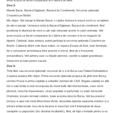
avea ocazia sa faceti cumparaturi la o fabrica de piele.
Ziua
3:
Marele Bazar. Bazarul Egiptean, Bazarul de Condimente. Excursie optionala
Croaziera pe
Bosfor.
Mic-dejun. Veti merge la Marele Bazar, o cladire imensa in orasul vechi cu un labirint
de alei si pasaje. Urmeaza vizita la Bazarul Egiptean, Bazarul de condiment, fiind
pozitionat in districtul de nord cu ale sale minunate arome si culori orientale. Veti
avea ocazia sa faceti cumparaturi la o fabrica de covoare si la un magazin de
bijuterii. Optional, dupa amiaza, puteti participa la excursia optionala Croaziera pe
Bosfor. Calatoria dintre cele doua maluri, ce separa Europa de Asia, este dominata
de o comuniune armonioasa intre prezent si trecut, fiind de o frumusete
extraordinara. Veti admira case cu fatade pitoresti, castele si palate grandioase.
Intoarcere la hotel pentru cazare.
Ziua
4:
Timp liber sau excursii optionale: excursie de o zi la Bursa sau Palatul Dolmabahce
si partea asiatica.Mic-dejun. Prima excursie optionala propusa de ghid este Bursa,
vechea Prusia si prima capitala a sultanilor otomani din 1326. Bogata capitala se afla
intr-o vale fertila si este inconjurata de munti inalti. Alei intortocheate, case vechi
pitoresti, moschei impunatoare, strazi populate si parfumate cu toate mirosurile
Orientului, izvoare termale celebre, toate acestea descriu Bursa. Veti lua pranzul
(inclus) si apoi veti vizita Moscheea Verde, deosebita datorita maiestriei estetice si a
tehnicii arhitecturale. Inca da la intrarea in moschee veti fi intampinati de doua
canapele cu papucluks (loc destinat incaltarilor), fiind, de fapt o invitatie pentru a va