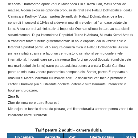
descalta. Urmatoarea oprire va fi la Moscheea Ulu si Koza Han, fostul bazar de
matase. A doua excursie optionala propusa de ghid este Palatul Dolmabahce, dealul
Camilica si Kadikoy. Vizitam partea Selamlik din Palatul Dolmabahce, ce a fost
construit in secolul al 19-lea si a devenit unul dintre cele mai frumoase palate din
lume. A fost centrul administrativ al Imperiului Otoman si locul in care au stat ultimii
sultani otomani. Dupa intemeierea Republicii Turce la Ankara, Mustafa Kemal Ataturk
a transferat toate functiile guvernamentale in noua capitala, dar in vizitele sale la
Istanbul a pastrat pentru el o singura camera mica la Palatul Dolmabache. Aici isi
primea invitatii straini si a facut un centru istoric si national pentru conferintele
international. In continuare se va traversa Bosforul pe podul Bogazici (unul din cele
mai mari poduri din lume) catre partea asiatica pentru a urca la Dealul Camilica
pentru o minunata vedere panoramica compusa din: Bosfor, partea Europeana a
orasului si Marea Marmara cu insulele sale. La finalul zilei veti face o plimbare in
cartierul Kadikoy plin cu stradute cochete, cafenele si restaurante. Intoarcere la
hotel pentru cazare.
Ziua
5:
Zbor de intoarcere catre
Bucuresti
Mic-dejun. In functie de ora de plecare, veti fi transferati la aeroport pentru zborul de
intoarcere catre
Bucuresti.
Tarif pentru 2
adulti= camera dubla
Tip
camera
Perioada
Pret
Oferta
inclusa
Stare