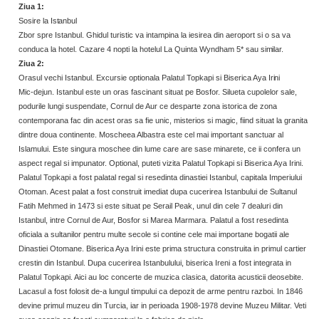
Ziua
1:
Sosire la
Istanbul
Zbor spre Istanbul. Ghidul turistic va intampina la iesirea din aeroport si o sa va
conduca la hotel. Cazare 4 nopti la hotelul La Quinta Wyndham 5* sau
similar.
Ziua
2:
Orasul vechi Istanbul. Excursie optionala Palatul Topkapi si Biserica Aya
Irini
Mic-dejun. Istanbul este un oras fascinant situat pe Bosfor. Silueta cupolelor sale,
podurile lungi suspendate, Cornul de Aur ce desparte zona istorica de zona
contemporana fac din acest oras sa fie unic, misterios si magic, fiind situat la granita
dintre doua continente. Moscheea Albastra este cel mai important sanctuar al
Islamului. Este singura moschee din lume care are sase minarete, ce ii confera un
aspect regal si impunator. Optional, puteti vizita Palatul Topkapi si Biserica Aya Irini.
Palatul Topkapi a fost palatal regal si resedinta dinastiei Istanbul, capitala Imperiului
Otoman. Acest palat a fost construit imediat dupa cucerirea Istanbului de Sultanul
Fatih Mehmed in 1473 si este situat pe Serail Peak, unul din cele 7 dealuri din
Istanbul, intre Cornul de Aur, Bosfor si Marea Marmara. Palatul a fost resedinta
oficiala a sultanilor pentru multe secole si contine cele mai importane bogatii ale
Dinastiei Otomane. Biserica Aya Irini este prima structura construita in primul cartier
crestin din Istanbul. Dupa cucerirea Istanbulului, biserica Ireni a fost integrata in
Palatul Topkapi. Aici au loc concerte de muzica clasica, datorita acusticii deosebite.
Lacasul a fost folosit de-a lungul timpului ca depozit de arme pentru razboi. In 1846
devine primul muzeu din Turcia, iar in perioada 1908-1978 devine Muzeu Militar. Veti