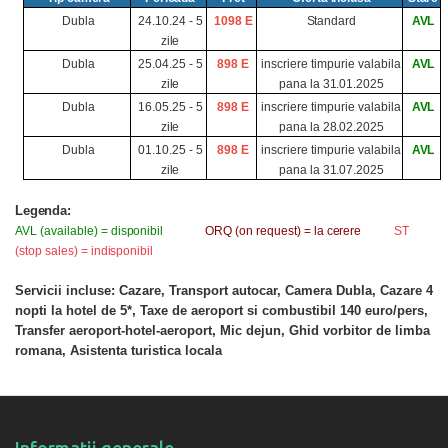
Dubla
24.10.24 - 5
1098
E
Standard
AVL
zile
Dubla
25.04.25 - 5
898
E
inscriere timpurie valabila
AVL
zile
pana la
31.01.2025
Dubla
16.05.25 - 5
898
E
inscriere timpurie valabila
AVL
zile
pana la
28.02.2025
Dubla
01.10.25 - 5
898
E
inscriere timpurie valabila
AVL
zile
pana la
31.07.2025
Legenda:
AVL (available) =
disponibil
ORQ (on request) = la
cerere
ST
(stop sales) =
indisponibil
Servicii incluse: Cazare, Transport autocar, Camera Dubla, Cazare 4
nopti la hotel de 5*, Taxe de aeroport si combustibil 140 euro/pers,
Transfer aeroport-hotel-aeroport, Mic dejun, Ghid vorbitor de limba
romana, Asistenta turistica locala