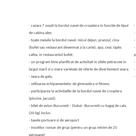
T
-
cazare 7 nopti la bordul navei de croaziera in functie de tipul
-
de cabina ales;
-
- toate mesele la bordul navei: micul dejun, pranzul, cina
-
(bufet sau restaurant desemnat a la carte); apa, ceai, lapte,
-
cafea, in restaurantul bufet;
p
- un program bine planificat de activitati in zilele petrecute in
-
largul marii si o mare varietate de oferte de divertisment seara;
-
- seara de gala;
-
- utilizarea echipamentelor de gimnastica si fitness;
- participarea la activitatile de la bordul navei de croaziera
(piscine, jacuzzi);
- bilet de avion Bucuresti – Dubai– Bucuresti cu bagaj de cala
(20 kg) inclus
- taxele portuare si de aeroport
- insotitor roman de grup (pentru un grup minim de 25
persoane)