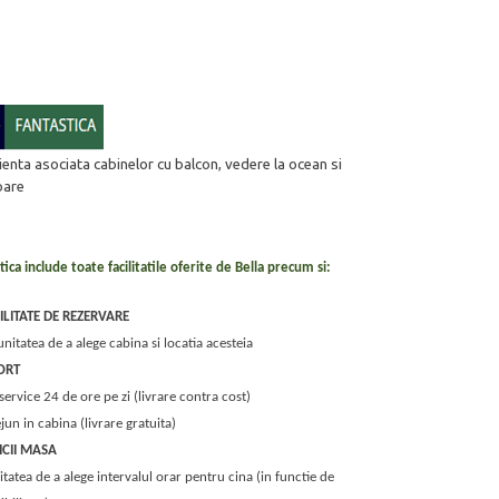
enta asociata cabinelor cu balcon, vedere la ocean si
oare
tica include toate facilitatile oferite de Bella precum si:
BILITATE DE REZERVARE
nitatea de a alege cabina si locatia acesteia
ORT
ervice 24 de ore pe zi (livrare contra cost)
jun in cabina (livrare gratuita)
ICII MASA
litatea de a alege intervalul orar pentru cina (in functie de