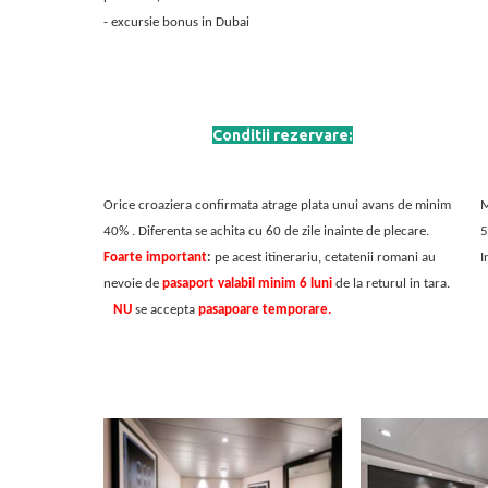
- excursie bonus in Dubai
Conditii rezervare:
Orice croaziera confirmata atrage plata unui avans de minim
M
40% . Diferenta se achita cu 60 de zile inainte de plecare.
5
Foarte important
:
pe acest itinerariu, cetatenii romani au
I
nevoie de
pasaport valabil minim 6 luni
de la returul in tara.
NU
se accepta
pasapoare temporare.