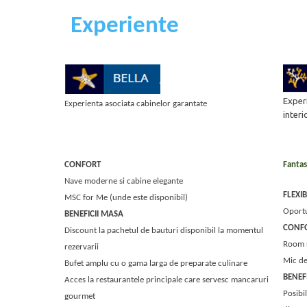
Experiente
Experi
Experienta asociata cabinelor garantate
interi
CONFORT
Fantas
Nave moderne si cabine elegante
FLEXI
MSC for Me (unde este disponibil)
Oportu
BENEFICII MASA
CONF
Discount la pachetul de bauturi disponibil la momentul
Room s
rezervarii
Mic de
Bufet amplu cu o gama larga de preparate culinare
BENEF
Acces la restaurantele principale care servesc mancaruri
Posibi
gourmet