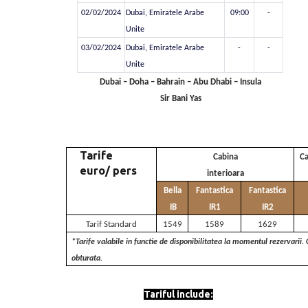
02/02/2024
Dubai, Emiratele Arabe
09:00
-
Unite
03/02/2024
Dubai, Emiratele Arabe
-
-
Unite
Dubai – Doha – Bahrain – Abu Dhabi – Insula
Sir Bani Yas
Tarife
Cabina
Ca
euro/ pers
interioara
Bella
Fantastica
Fantastica
IB
IR1
IR2
Tarif Standard
1549
1589
1629
*Tarife valabile in functie de disponibilitatea la momentul rezervari
obturata.
Tariful include: