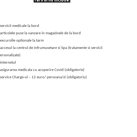
Tariful nu include:
ariful nu include:
 servicii medicale la bord
 articolele puse la vanzare in magazinele de la bord
 excursiile optionale la tarm
 accesul la centrul de infrumusetare si Spa (tratamente si servicii
ersonalizate)
 internetul
 asigurarea medicala cu acoperire Covid (obligatorie)
 service Charge-ul – 12 euro/ persoana/zi (obligatoriu)