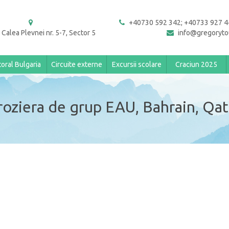
+40730 592 342; +40733 927 4
 Calea Plevnei nr. 5-7, Sector 5
info@gregoryto
toral Bulgaria
Circuite externe
Excursii scolare
Craciun 2025
roziera de grup EAU, Bahrain, Qat