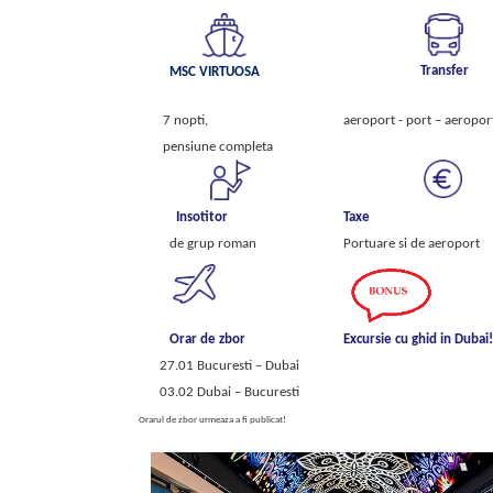
up
Transfer
MSC VIRTUOSA
7 nopti,
aeroport - port – aeropor
pensiune completa
e la
Insotitor
Taxe
549 €
de grup roman
Portuare si de aeroport
Orar de zbor
Excursie cu ghid in Dubai
27.01 Bucuresti – Dubai
03.02 Dubai – Bucuresti
Orarul de zbor urmeaza a fi publicat!