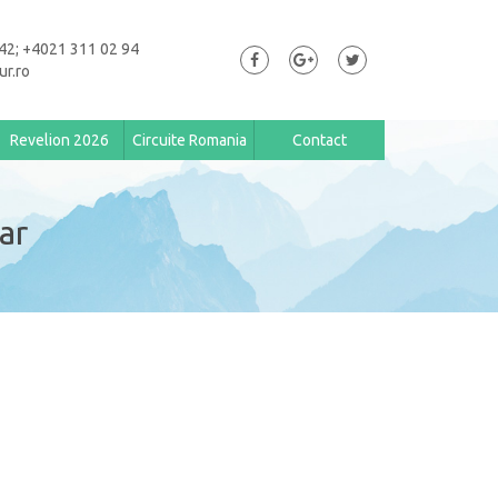
42; +4021 311 02 94
ur.ro
Revelion 2026
Circuite Romania
Contact
ar