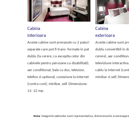
Cabina
Cabina
interioara
exterioara
Aceste cabine sunt prevazute cu 2 paturi
Aceste cabine sunt pr
separate care pot fi trans- formate in pat
dublu convertibil in d
dublu (la cerere, cu exceptia celor din
cerere), aer condition
cabinele pentru persoane cu dizabilitati),
televiziune interactiv
aer conditionat, baie cu dus, televizor,
cablu la internet (cont
telefon si optional, conexiune la internet
minibar si seif. Dimen
(contra cost), minibar, seif. Dimensiune:
12- 22 mp.
Nota:
Imaginile cabinelor sunt reprezentative, dimensiunile si amenajarea v