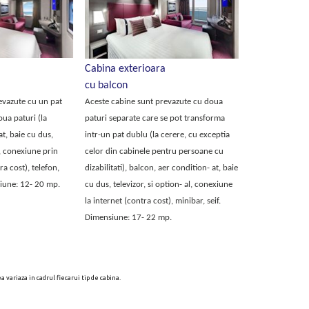
Cabina exterioara
cu balcon
evazute cu un pat
Aceste cabine sunt prevazute cu doua
oua paturi (la
paturi separate care se pot transforma
at, baie cu dus,
intr-un pat dublu (la cerere, cu exceptia
a, conexiune prin
celor din cabinele pentru persoane cu
ra cost), telefon,
dizabilitati), balcon, aer condition- at, baie
siune: 12- 20 mp.
cu dus, televizor, si option- al, conexiune
la internet (contra cost), minibar, seif.
Dimensiune: 17- 22 mp.
ariaza in cadrul fiecarui tip de cabina.