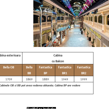
bina exterioara
Cabina
cu Balcon
Bella OB
Bella
Fantastica
Fantastica
Fantastica
BB
BP
BR1
BR2
1709
1869
1889
1949
1999
i. Cabinele OB si BB pot avea vederea obturata. Cabina BP are vedere