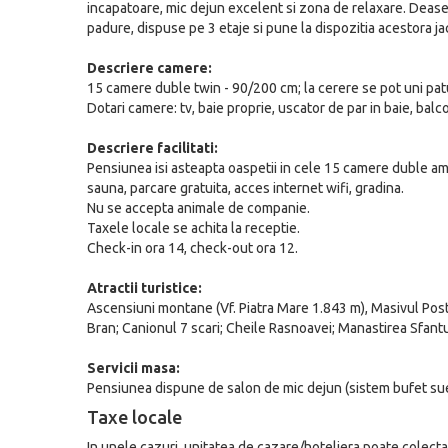
incapatoare, mic dejun excelent si zona de relaxare. Dease
padure, dispuse pe 3 etaje si pune la dispozitia acestora jac
Descriere camere:
15 camere duble twin - 90/200 cm; la cerere se pot uni patu
Dotari camere: tv, baie proprie, uscator de par in baie, balco
Descriere facilitati:
Pensiunea isi asteapta oaspetii in cele 15 camere duble ame
sauna, parcare gratuita, acces internet wifi, gradina.
Nu se accepta animale de companie.
Taxele locale se achita la receptie.
Check-in ora 14, check-out ora 12.
Atractii turistice:
Ascensiuni montane (Vf. Piatra Mare 1.843 m), Masivul Post
Bran; Canionul 7 scari; Cheile Rasnoavei; Manastirea Sfan
Servicii masa:
Pensiunea dispune de salon de mic dejun (sistem bufet su
Taxe locale
In unele cazuri, unitatea de cazare/hoteliera poate colecta di