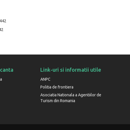
442
42
acanta
Link-uri si informatii utile
ta
ANPC
Politia de frontiera
Asociatia Nationala a Agentiilor de
Turism din Romania