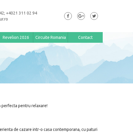
42; +4021 311 02 94
ur.ro
Revelion 2026
Circuite Romania
Contact
a perfecta pentru relaxare!
perienta de cazare intr-o casa contemporana, cu paturi