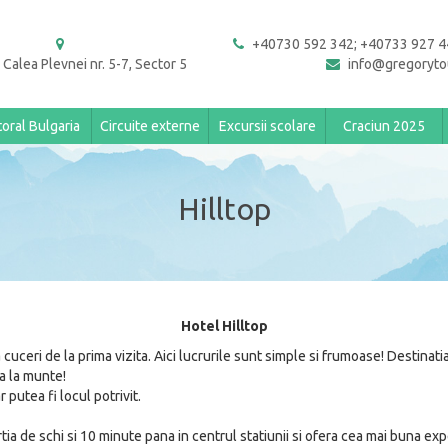
+40730 592 342; +40733 927 4
 Calea Plevnei nr. 5-7, Sector 5
info@gregoryto
toral Bulgaria
Circuite externe
Excursii scolare
Craciun 2025
Hilltop
Hotel Hilltop
uceri de la prima vizita. Aici lucrurile sunt simple si frumoase! Destinati
a la munte!
 putea fi locul potrivit.
ia de schi si 10 minute pana in centrul statiunii si ofera cea mai buna ex