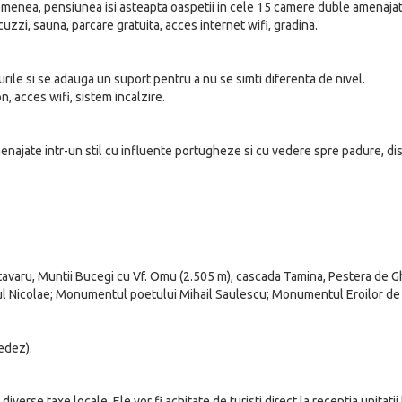
menea, pensiunea isi asteapta oaspetii in cele 15 camere duble amenajate
uzzi, sauna, parcare gratuita, acces internet wifi, gradina.
rile si se adauga un suport pentru a nu se simti diferenta de nivel.
n, acces wifi, sistem incalzire.
najate intr-un stil cu influente portugheze si cu vedere spre padure, disp
avaru, Muntii Bucegi cu Vf. Omu (2.505 m), cascada Tamina, Pestera de Ghe
tul Nicolae; Monumentul poetului Mihail Saulescu; Monumentul Eroilor de
edez).
verse taxe locale. Ele vor fi achitate de turisti direct la receptia unitatii