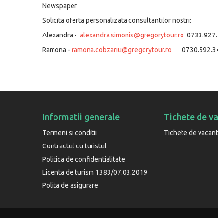
Newspaper
Solicita oferta personalizata consultantilor nostri:
Alexandra -
alexandra.simonis@gregorytour.ro
0733.927.
Ramona -
ramona.cobzariu@gregorytour.ro
0730.592.3
Informatii generale
Tichete de v
Termeni si conditii
Tichete de vacan
Contractul cu turistul
Politica de confidentialitate
Licenta de turism 1383/07.03.2019
Polita de asigurare