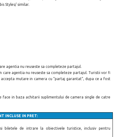
s Styles/ similar.
 care agentia nu reuseste sa completeze partajul.
in care agentia nu reuseste sa completeze partajul. Turistii vor fi
se accepta mutare in camera cu “partaj garantat”, dupa ce a fost
se face in baza achitarii suplimentului de camera single de catre
T INCLUSE IN PRET:
 si biletele de intrare la obiectivele turistice, inclusiv pentru