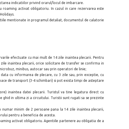
area indicatiilor privind orarul/locul de imbarcare.
cu roaming activat obligatoriu. In cazul in care rezervarea este
 Holidays.
tinatiile mentionate in programul detaliat, documentul de calatorie
rvarile efectuate cu mai mult de 1
4 zile inaintea plecarii. Pentru
zile inaintea plecarii, orice solicitare de transfer se confirma in
microbuz, minibus, autocar sau prin operatori de linie;
 data cu informarea de plecare, cu 3 zile sau, prin except
ie, cu
oace de transport (3-4 schimbari) si pot exista timpi de asteptare
e) inaintea datei plecarii. Turistul va tine legatura direct cu
ghid in ultima zi a circuitului. Turistii sunt rugati sa se prezinte
n numar minim de 2 persoane pana la 14 zile inaintea plecarii,
erului pentru a beneficia de acesta.
oaming activat obligatoriu. Agentiile partenere au obligatia de a