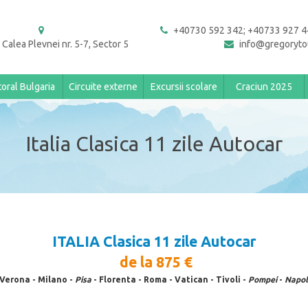
+40730 592 342; +40733 927 4
 Calea Plevnei nr. 5-7, Sector 5
info@gregoryto
toral Bulgaria
Circuite externe
Excursii scolare
Craciun 2025
Italia Clasica 11 zile Autocar
ITALIA Clasica
11 zile Autocar
de la 875
€
 Verona - Milano -
Pisa
- Florenta - Roma - Vatican - Tivoli -
Pompei
-
Napol