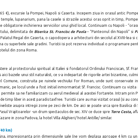
(65 €), excursie la Pompei, Napoli si Caserta. Incepem ziua in orasul antic Pompe
, temple, lupanarium, pana la casele si strazile acestui oras oprit in timp, Pomp
te obligatorie inchirierea serviciilor unui ghid local. Continuam cu Napoli - “ora
itului, delimitata de
Biserica St. Francisc de Paola
-
“Panteonul din Napoli” si
P
Palatul Regal din Caserta, o capodopera a arhitecturii din secolul al XVIII-lea si c
u superbele sale gradini. Turistii isi pot rezerva individual o programare pentru 
hotelul din zona Roma.
e al protectorului spiritual al Italiei si fondatorul Ordinului Franciscan, Sf. Fran
s aici bazele unui stil naturalist, ce s-a indepartat de rigorile artei bizantine, culm
del Comune, construita pe ruinele vechiului For Roman, unde sunt conservate inc
l romanic, pe locul unde a fost initial inmormantat Sf. Francisc. Continuam cu vizit
 permite sa ne familiarizam cu aerul medieval al acestei fortarete. Intram prin 
de timp liber in acest paradis taxfree. Turistii care au mai vizitat orasul (si au con
iveliste asupra intregii zone pe zeci de km. De aici se poate urca spre Basilica d
, Pasul Vrajitoarelor -un drum spectaculos de sec. XIV ce duce spre
Torre Cesta,
afl
 Cazare in zona Padova,
la
hotel Villa Alighieri/ hotel Antille/ similar.
40 km)
na, impresionanta prin dimensiunile sale (ne vom deplasa aproape 4 km cu un tre