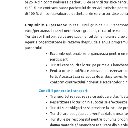
b) 25 % din contravaloarea pachetului de servicii turistice pentru
c) 50 % din contravaloarea pachetului de servicii turistice pentru
d) 100 % din contravaloarea pachetului de servicii turistice pentr
Grup minim 40 persoane.
In cazul unui grup de 30 - 39 persoa
euro/persoana.
In cazul nerealizarii grupului, circuitul se va anu
Turistii vor fi informati despre suplimentul de neintrunire grup cu
Agentia organizatoare isi rezerva dreptul de a anula programul da
pachetului.
Excursiile optionale se organizeaza pentru un n
participanti.
Turistii care solicita locuri pe primele 3 banchet
Pentru orice modificare adusa unei rezervari c
terti. Aceasta taxa se aplica doar daca serviciil
conform contractului incheiat si scadentelor din
Conditii generale transport
Transportul se realizeaza cu autocare clasificat
Repartizarea locurilor in autocar se efectueaza in 
Turistii sunt obligati sa se prezinte la locul de 
Turistul are obligatia de a verifica datele inscr
Turistul este responsabil pentru bunurile propri
dauna materiala/ financiara rezultata din pierder