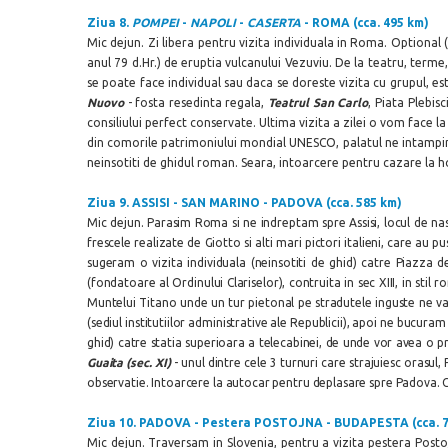
Ziua 8.
POMPEI
-
NAPOLI
-
CASERTA
- ROMA (cca. 495 km)
Mic dejun. Zi libera pentru vizita individuala in Roma. Optional 
anul 79 d.Hr.) de eruptia vulcanului Vezuviu. De la teatru, terme
se poate face individual sau daca se doreste vizita cu grupul, es
Nuovo
- fosta resedinta regala,
Teatrul San Carlo
, Piata Plebisc
consiliului perfect conservate. Ultima vizita a zilei o vom face la 
din comorile patrimoniului mondial UNESCO, palatul ne intampina c
neinsotiti de ghidul roman. Seara, intoarcere pentru cazare la 
Ziua 9.
ASSISI - SAN MARINO - PADOVA (cca. 585 km)
Mic dejun. Parasim Roma si ne indreptam spre Assisi, locul de naster
frescele realizate de Giotto si alti mari pictori italieni, care au pu
sugeram o vizita individuala (neinsotiti de ghid) catre Piazza 
(fondatoare al Ordinului Clariselor), contruita in sec XIII, in sti
Muntelui Titano unde un tur pietonal pe stradutele inguste ne va
(sediul institutiilor administrative ale Republicii), apoi ne bucuram 
ghid) catre statia superioara a telecabinei, de unde vor avea o pr
Guaita (sec. XI)
-
unul dintre cele 3 turnuri care strajuiesc orasul
observatie. Intoarcere la autocar pentru deplasare spre Padova.
Ziua 10.
PADOVA - Pestera POSTOJNA - BUDAPESTA (cca. 7
Mic dejun. Traversam in Slovenia, pentru a vizita pestera Postoj