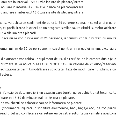
 anulare in intervalul 59-30 zile inainte de plecare/intrare.
 anulare in intervalul 29-16 zile inainte de plecare/intrare.
u anulare in intervalul 15-0 zile inainte de plecare/intrare.
ne, se va achita un supliment de pana la 89 euro/persoana. In cazul unui grup 
la, cu posibilitatea inscrierii pe un program similar sau restituirii sumelor achitate
 14 zile inaintea plecarii.
ca nu se vor inscrie minim 20 persoane, iar turistii vor fi instiintati nu mai t
umar minim de 30 de persoane. In cazul neintrunirii grupului minim, excursia o
e din autocar, vor achita un supliment de 5% din tarif de loc in camera dubla (cuno
onfirmate se va aplica o TAXA DE MODIFICARE in valoare de 25 euro/rezervare
e achizitionate permit modificarea solicitata. Taxa de modificare nu schimba cond
 factura.
e.
functie de data inscrierii (in cazul in care turistii nu au achizitionat locuri cu ta
preluare cu 15-30 de minute inainte de ora de plecare.
ise pe voucherul de calatorie sau pe informarea de plecare.
i (documente, bijuterii, dispozitive electronice, bani, bagaje etc.) pe tot par
ea, furtul sau confiscarea ori retinerea de catre autoritatile vamale a acestora