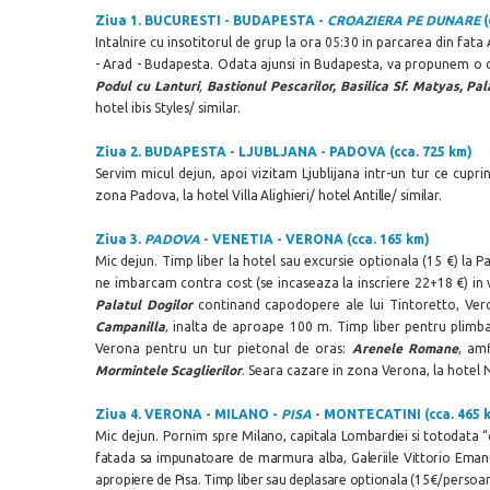
Ziua 1.
BUCURESTI - BUDAPESTA -
CROAZIERA PE DUNARE
(
Intalnire cu insotitorul de grup la ora 05:30 in parcarea din fat
- Arad - Budapesta. Odata ajunsi in Budapesta, va propunem o cr
Podul cu Lanturi
,
Bastionul Pescarilor, Basilica Sf. Matyas, Pa
hotel ibis Styles/ similar.
Ziua 2. BUDAPESTA - LJUBLJANA - PADOVA (cca. 725 km)
Servim micul dejun, apoi vizitam Ljublijana intr-un tur ce cupr
zona Padova, la
hotel Villa Alighieri/ hotel Antille/ similar.
Ziua 3.
PADOVA
- VENETIA - VERONA (cca. 165 km)
Mic dejun. Timp liber la hotel sau excursie optionala (15 €) la 
ne imbarcam contra cost (se incaseaza la inscriere 22+18 €) in
Palatul Dogilor
continand capodopere ale lui Tintoretto, Verone
Campanilla
, inalta de aproape 100 m. Timp liber pentru plimba
Verona pentru un tur pietonal de oras:
Arenele Romane
, am
Mormintele Scaglierilor
. Seara cazare in zona Verona, la hotel 
Ziua 4.
VERONA - MILANO -
PISA
- MONTECATINI (cca. 465 
Mic dejun. Pornim spre
Milano, capitala Lombardiei si totodata 
fatada sa impunatoare de marmura alba, Galeriile Vittorio Emanu
apropiere de Pisa. Timp liber sau deplasare optionala (
15€/persoana