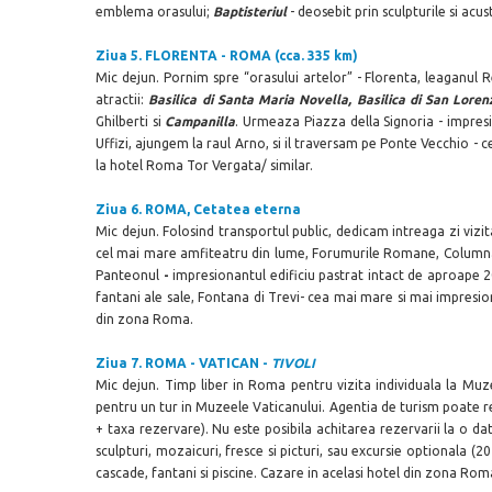
emblema orasului;
Baptisteriul
- deosebit prin sculpturile si acu
Ziua 5.
FLORENTA - ROMA (cca. 335 km)
Mic dejun. Pornim spre “orasului artelor” - Florenta, leaganul R
atractii:
Basilica di Santa Maria Novella, Basilica di San Lore
Ghilberti
si
Campanilla
. Urmeaza Piazza della Signoria - impres
Uffizi, ajungem la raul Arno, si il traversam pe Ponte Vecchio - 
la hotel Roma Tor Vergata/ similar.
Ziua 6.
ROMA, Cetatea eterna
Mic dejun. Folosind transportul public, dedicam intreaga zi vizi
cel mai mare amfiteatru din lume, Forumurile Romane, Columna
Panteonul
-
impresionantul edificiu pastrat intact de aproape 2
fantani ale sale, Fontana di Trevi- cea mai mare si mai impresion
din zona Roma.
Ziua 7.
ROMA - VATICAN -
TIVOLI
Mic dejun. Timp liber in Roma pentru vizita individuala la Muzee
pentru un tur in Muzeele Vaticanului. Agentia de turism poate rez
+ taxa rezervare). Nu este posibila achitarea rezervarii la o d
sculpturi, mozaicuri, fresce si picturi, sau excursie optionala (
cascade, fantani si piscine. Cazare in acelasi hotel din zona Rom