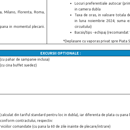
Locuri preferentiale autocar (pri
in camera dubla
na, Milano, Florenta, Roma,
Taxa de oras, in valoare totala 
in luna noiembrie 2024; suma ex
 pana in momentul plecarii.
circuitului)
Bacsis/tips - echipaj (recomandat 1 
*Deplasare cu vaporas privat spre Piata S
EXCURSII OPTIONALE :
cu pahar de sampanie inclusa)
cu cina buffet suedez)
calculat din tariful standard pentru loc in dubla), iar diferenta de plata cu pana l
 conform contractului, respectiv:
rviciilor comandate (cu pana la 60 de zile inainte de plecare/intrare)