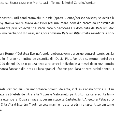
stica sa. Seara cazare in Montecatini Terme, la hotel Corallo/ similar.
enasterii. Utilizand tramvaiul turistic (aprox. 2 euro/persoana/sens, se achita 
nzo, Domul Santa Maria del Fiore
(cel mai mare dom din caramida construit de
ionanta prin “colectia” de statui care o decoreaza si dominata de
Palazzo Vec
cel mai vechi pod din oras, iar apoi admiram
Palazzo Pitti
- fosta resedinta a con
tarii Romei -“Cetatea Eterna”, unde pietonal vom parcurge centrul istoric cu: Sa
 lui Traian
-
amintind de victoriile din Dacia, Piata Venetia cu monumentul de ma
000 de ani. Dupa o pauza necesara servirii individuale a mesei de pranz, conti
anta fantana din oras si Piata Spaniei - foarte populara printre turisti pentru 
le Vaticanului - cu importante colectii de arta, inclusiv Capela Sixtina si Stan
erva biletele de intrare la Muzeele Vaticanului pentru turistii care achita la m
ata ulterioara. Dupa amiaza sugeram vizite la Castelul Sant’Angelo si Palazzo 
20 €) la Vila d’Este din Tivoli, cu cele mai frumoase gradini renascentiste din 
a.