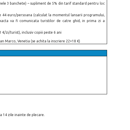
mele 3 banchete) – supliment de 5% din tarif standard pentru loc
de 44 euro/persoana (calculat la momentul lansarii programului,
acta va fi comunicata turistilor de catre ghid, in prima zi a
€/zi/turist), inclusiv copiii peste 6 ani
an Marco, Venetia (se achita la inscriere 22+18 €)
a 14 zile inainte de plecare.