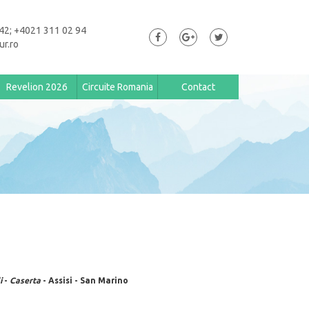
42; +4021 311 02 94
ur.ro
Revelion 2026
Circuite Romania
Contact
i
-
Caserta
- Assisi - San Marino