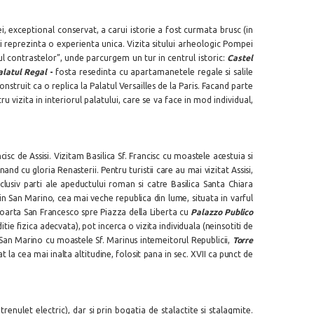
i, exceptional conservat, a carui istorie a fost curmata brusc (in
ei reprezinta o experienta unica. Vizita sitului arheologic Pompei
sul contrastelor”, unde parcurgem un tur in centrul istoric:
Castel
alatul Regal
-
fosta resedinta cu apartamanetele regale si salile
onstruit ca o replica la Palatul Versailles de la Paris. Facand parte
vizita in interiorul palatului, care se va face in mod individual,
cisc de Assisi. Vizitam Basilica Sf. Francisc cu moastele acestuia si
inand cu gloria Renasterii. Pentru turistii care au mai vizitat Assisi,
lusiv parti ale apeductului roman si catre Basilica Santa Chiara
a in San Marino, cea mai veche republica din lume, situata in varful
Poarta San Francesco spre Piazza della Liberta cu
Palazzo Publico
ditie fizica adecvata), pot incerca o vizita individuala (neinsotiti de
i San Marino cu moastele Sf. Marinus intemeitorul Republicii,
Torre
at la cea mai inalta altitudine, folosit pana in sec. XVII ca punct de
nulet electric), dar si prin bogatia de stalactite si stalagmite.