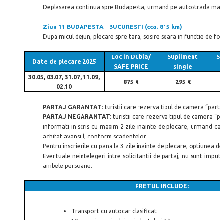
Deplasarea continua spre Budapesta, urmand pe autostrada malul l
Ziua 11 BUDAPESTA - BUCURESTI (cca. 815 km)
Dupa micul dejun, plecare spre tara, sosire seara in functie de fo
Loc in Dubla/
Supliment
S
Date de plecare 2025
SAFE PRICE
single
30.05, 03.07, 31.07, 11.09,
875 €
295 €
02.10
PARTAJ GARANTAT
: turistii care rezerva tipul de camera “par
PARTAJ NEGARANTAT
: turistii care rezerva tipul de camera “
informati in scris cu maxim 2 zile inainte de plecare, urmand c
achitat avansul, conform scadentelor.
Pentru inscrierile cu pana la 3 zile inainte de plecare, optiunea 
Eventuale neintelegeri intre solicitantii de partaj, nu sunt imp
ambele persoane.
PRETUL INCLUDE:
Transport cu autocar clasificat