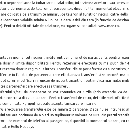
tru neprezentarea la imbarcare a calatorilor, intarzierea acestora sau nerespect
atoriu de numarul de telefon al pasagerilor, disponibil la momentul plecarii, 
re obligatia de a transmite numarul de telefon al turistilor inscrisi, catre Hello
de identitate
valabile minim 6 luni de la data iesirii din tara (in functie de des
e). Pentru detalii oficiale de calatorie, va rugam sa consultati www.mae.ro.
tat in momentul inscrierii, indiferent de numarul de participanti, pentru reze
a doar in limita disponibilitatii. Pentru rezervarile efectuate cu mai putin de 14 
pot rezerva doar in regim dus-intors. Transferurile se pot efectua cu autoturism, 
diferite in functie de partenerul care efectueaza transferul si se reconfirma o
t suferi modificari in functie de nr. participantilor, pot implica mai multe mijl
tre partener/-ii care efectueaza transferul.
erului si/sau de dispecerat se vor comunica cu 3 zile (prin exceptie 24 de or
a concreta din ziua plecarii. Pentru transferul de retur, detaliile sunt oferite de 
a comunicata - grupul nu poate astepta turistii care intarzie.
tru efectuarea transferului este de minim 2 persoane. Daca nu se intrunesc u
rului sau are optiunea de a plati un supliment in valoare de 80% din pretul transf
toriu de numarul de telefon al pasagerilor, disponibil la momentul plecarii, cu r
, catre Hello Holidays.