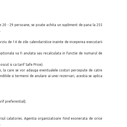
de 20 - 29 persoane, se poate achita un supliment de pana la 255
.
arziu de 14 de zile calendaristice inainte de inceperea executarii
ptionala va fi anulata sau recalculata in functie de numarul de
scut si ca tarif Safe Price).
, la care se vor adauga eventualele costuri percepute de catre
itiile si termenii de anulare ai unei rezervari, acestia se aplica
rif preferential).
cursul calatoriei, Agentia organizatoare fiind exonerata de orice
.