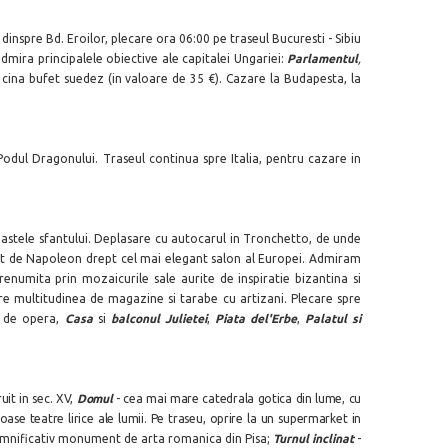
inspre Bd. Eroilor, plecare ora 06:00 pe traseul Bucuresti - Sibiu
mira principalele obiective ale capitalei Ungariei:
Parlamentul
,
 cina bufet suedez (in valoare de 35 €). Cazare la Budapesta, la
 Podul Dragonului. Traseul continua spre Italia, pentru cazare in
moastele sfantului. Deplasare cu autocarul in Tronchetto, de unde
iat de Napoleon drept cel mai elegant salon al Europei. Admiram
renumita prin mozaicurile sale aurite de inspiratie bizantina si
re multitudinea de magazine si tarabe cu artizani. Plecare spre
 de opera,
Casa
si
balconul Julietei
,
Piata del'Erbe
,
Palatul si
ruit in sec. XV,
Domul
- cea mai mare catedrala gotica din lume, cu
ioase teatre lirice ale lumii. Pe traseu, oprire la un supermarket in
 semnificativ monument de arta romanica din Pisa;
Turnul
inclinat
-