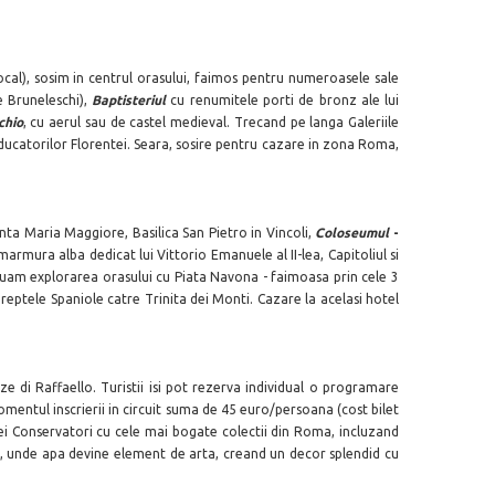
local), sosim in centrul orasului, faimos pentru numeroasele sale
 Bruneleschi),
Baptisteriul
cu renumitele porti de bronz ale lui
chio
, cu aerul sau de castel medieval. Trecand pe langa Galeriile
ducatorilor Florentei. Seara, sosire pentru cazare in zona Roma,
nta Maria Maggiore, Basilica San Pietro in Vincoli,
Coloseumul
-
rmura alba dedicat lui Vittorio Emanuele al II-lea, Capitoliul si
nuam explorarea orasului cu Piata Navona - faimoasa prin cele 3
Treptele Spaniole catre Trinita dei Monti. Cazare la acelasi hotel
ze di Raffaello. Turistii isi pot rezerva individual o programare
omentul inscrierii in circuit suma de 45 euro/persoana (cost bilet
dei Conservatori cu cele mai bogate colectii din Roma, incluzand
lume, unde apa devine element de arta, creand un decor splendid cu