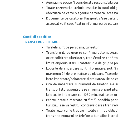
Agentia nu poate fi considerata responsabila pen
Toate rezervarile trebuie insotite in mod oblig
efectuata de catre o agentie partenera, aceasta a
Documente de calatorie: Pasaport si/sau carte 
acceptat va fi specificat in informarea de plecar
Conditii specifice
TRANSFERURI DE GRUP
Tarifele sunt de persoana, tur-retur.
Transferurile de grup se confirma automat/garan
orice solicitare ulterioara, transferul se confirm
limita disponibilitatii. Transferurile de grup se 
Locurile de imbarcare sunt informative; pot fi 
maximum 24 de ore inainte de plecare. Traseele po
intre imbarcare/debarcare si preluarea/-ile de ca
Ora de imbarcare si numarul de telefon ale sof
transportatorul pentru a se informa privind situati
la locul de imbarcare cu 15-30 min. inainte de or
Pentru orasele marcate cu
‘’ * ‘’
, conditia pen
turistului i se va restitui contravaloarea transfe
Toate rezervarile trebuie insotite in mod obliga
transmite numarul de telefon al turistilor inscrisi