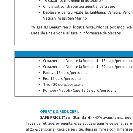
10 cazari cu mic dejun in hoteluri 3*
Ghid insotitor din partea agentiei pe traseu
Deplasare pentru vizite la: Ljubljana, Venetia, Vero
Vatican, Assisi, San Marino
*
ATENTIE
! Denumirea si locatia hotelurilor se pot modifica
Detaliile finale vor fi afisate in informarea de plecare!
Croaziera pe Dunare la Budapesta 15 euro/persoana (
Croaziera pe Dunare la Budapesta 50 euro/persoana (
Padova 15 euro/persoana
Pisa 15 euro/persoana
Tivoli 20 euro/persoana
Pompei - Napoli - Caserta 65 euro/persoana
OFERTE & REDUCERI
:
SAFE PRICE (Tarif Standard)
- 40% avans la inscriere (
In caz de retragere/renuntare, se aplica pragurile de penalizare
a) 25 €/persoana - taxa de serviciu, dupa primirea confirmarii se