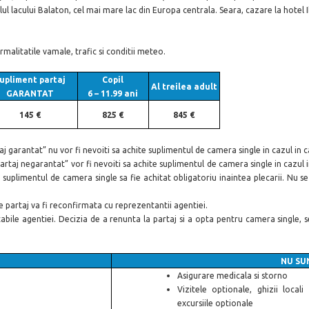
acului Balaton, cel mai mare lac din Europa centrala. Seara, cazare la hotel Ibi
rmalitatile vamale, trafic si conditii meteo.
upliment partaj
Copil
Al treilea adult
GARANTAT
6 – 11.99 ani
145 €
825 €
845 €
taj garantat” nu vor fi nevoiti sa achite suplimentul de camera single in cazul in
partaj negarantat” vor fi nevoiti sa achite suplimentul de camera single in cazul 
a suplimentul de camera single sa fie achitat obligatoriu inaintea plecarii. Nu 
de partaj va fi reconfirmata cu reprezentantii agentiei.
utabile agentiei. Decizia de a renunta la partaj si a opta pentru camera single, 
NU SUN
Asigurare medicala si storno
Vizitele optionale, ghizii locali
excursiile optionale