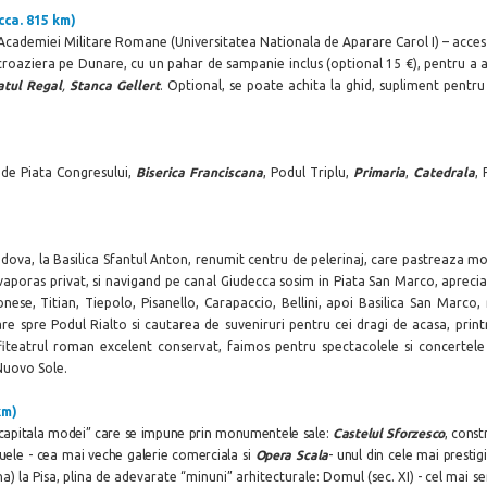
cca. 815 km)
a Academiei Militare Romane (Universitatea Nationala de Aparare Carol I) – acces d
oaziera pe Dunare, cu un pahar de sampanie inclus (optional 15 €), pentru a ad
latul Regal
,
Stanca Gellert
. Optional, se poate achita la ghid, supliment pentru
inde Piata Congresului,
Biserica Franciscana
, Podul Triplu,
Primaria
,
Catedrala
,
Padova, la Basilica Sfantul Anton, renumit centru de pelerinaj, care pastreaza 
 vaporas privat, si navigand pe canal Giudecca sosim in Piata San Marco, aprec
se, Titian, Tiepolo, Pisanello, Carapaccio, Bellini, apoi Basilica San Marco, 
re spre Podul Rialto si cautarea de suveniruri pentru cei dragi de acasa, print
fiteatrul roman excelent conservat, faimos pentru spectacolele si concertele
Nuovo Sole.
km)
“capitala modei” care se impune prin monumentele sale:
Castelul Sforzesco
, const
ele - cea mai veche galerie comerciala si
Opera
Scala
- unul din cele mai prestig
) la Pisa, plina de adevarate “minuni” arhitecturale: Domul (sec. XI) - cel mai