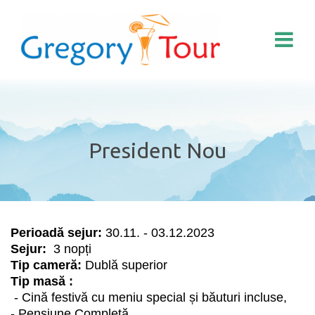
President Nou
Perioadă sejur:
30.11. - 03.12.2023
Sejur:
3
nopți
Tip cameră:
Dublă superior
Tip masă :
- Cină festivă cu meniu special și băuturi incluse,
- Pensiune Completă