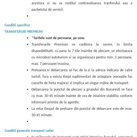
acestora si nu va restitui contravaloarea tranferului sau a
pachetului de servicii.
Conditii specifice
TRANSFERURI PREMIUM
*Tarifele sunt de persoana, pe sens.
Transferurile Premium se confirma la cerere, in limita
disponibilitatii, cu pana la 7 zile inainite de plecare, se efectueaza
cu microbuz/autoturism si se organizeaza pentru min. 2 persoane,
max. 7 persoane/masina.
Preluarea si debarcarea se fac de la si la adresa indicata de catre
turisti, fara a exista timpi suplimentari de asteptare (exceptie fac
cazurile de forta majora) si implica un singur mijloc de transport.
Debarcarea la punctul de plecare a grupului din Bucuresti se face
cu max. 30-45 minute inainte de ora de intalnire stabilita conform
informarii primite de la agentie.
La retur timpul de preluare din punctul de debarcare este de max.
30-45 minute.
Conditii generale transport rutier