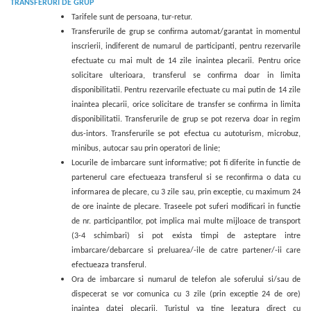
TRANSFERURI DE GRUP
Tarifele sunt de persoana, tur-retur.
Transferurile de grup se confirma automat/garantat in momentul
inscrierii, indiferent de numarul de participanti, pentru rezervarile
efectuate cu mai mult de 1
4 zile inaintea plecarii. Pentru orice
solicitare ulterioara, transferul se confirma doar in limita
disponibilitatii. Pentru rezervarile efectuate cu mai putin de 14 zile
inaintea plecarii, orice solicitare de transfer se confirma in limita
disponibilitatii. Transferurile de grup se pot rezerva doar in regim
dus-intors. Transferurile se pot efectua cu autoturism, microbuz,
minibus, autocar sau prin operatori de linie;
Locurile de imbarcare sunt informative; pot fi diferite in functie de
partenerul care efectueaza transferul si se reconfirma o data cu
informarea de plecare, cu 3 zile sau, prin except
ie, cu
maximum 24
de ore inainte de plecare. Traseele pot suferi modificari in functie
de nr. participantilor, pot implica mai multe mijloace de transport
(3-4 schimbari) si pot exista timpi de asteptare intre
imbarcare/debarcare si preluarea/-ile de catre partener/-ii care
efectueaza transferul.
Ora de imbarcare si numarul de telefon ale soferului si/sau de
dispecerat se vor comunica cu 3 zile (prin exceptie 24 de ore)
inaintea datei plecarii. Turistul va tine legatura direct cu