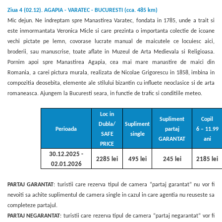
Ziua 4 (02.12). AGAPIA - VARATEC - BUCURESTI (cca. 485 km)
Mic dejun. Ne indreptam spre Manastirea Varatec,
fondata in 1785, unde a trait si
este inmormantata Veronica Micle si care prezinta o importanta colectie de icoane
vechi pictate pe lemn, covorase lucrate manual de maicutele ce locuiesc aici,
broderii, sau manuscrise, toate aflate in Muzeul de Arta Medievala si Religioasa.
Pornim apoi spre Manastirea Agapia, cea mai mare manastire de maici din
Romania, a carei pictura murala, realizata de Nicolae Grigorescu in 1858, imbina in
compozitia deosebita, elemente ale stilului bizantin cu influete neoclasice si de arta
romaneasca. Ajungem la Bucuresti seara, in functie de trafic si conditiile meteo.
Loc in
Supliment
Copil
Dubla/
Supliment
Perioada
partaj
6 – 11.99
SAFE
single
GARANTAT
ani
PRICE
30.12.2025 -
2285 lei
495 lei
245 lei
2185 lei
02.01.2026
PARTAJ GARANTAT
: turistii care rezerva tipul de camera “partaj garantat” nu vor fi
nevoiti sa achite suplimentul de camera single in cazul in care agentia nu reuseste sa
completeze partajul.
PARTAJ NEGARANTAT
: turistii care rezerva tipul de camera “partaj negarantat” vor fi