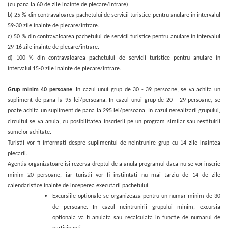
(cu pana la 60 de zile inainte de plecare/intrare)
b) 25 % din contravaloarea pachetului de servicii turistice pentru anulare in intervalul
59-30 zile inainte de plecare/intrare.
c) 50 % din contravaloarea pachetului de servicii turistice pentru anulare in intervalul
29-16 zile inainte de plecare/intrare.
d) 100 % din contravaloarea pachetului de servicii turistice pentru anulare in
intervalul 15-0 zile inainte de plecare/intrare.
Grup minim 40 persoane.
In cazul unui grup de 30 - 39 persoane, se va achita un
supliment de pana la 95 lei/persoana. In cazul unui grup de 20 - 29 persoane, se
poate achita un supliment de pana la 295 lei/persoana.
In cazul nerealizarii grupului,
circuitul se va anula, cu posibilitatea inscrierii pe un program similar sau restituirii
sumelor achitate.
Turistii vor fi informati despre suplimentul de neintrunire grup cu 14 zile inaintea
plecarii.
Agentia organizatoare isi rezerva dreptul de a anula programul daca nu se vor inscrie
minim 20 persoane, iar turistii vor fi instiintati nu mai tarziu de 14 de zile
calendaristice inainte de inceperea executarii pachetului.
Excursiile optionale se organizeaza pentru un numar minim de 30
de persoane. In cazul neintrunirii grupului minim, excursia
optionala va fi anulata sau recalculata in functie de numarul de