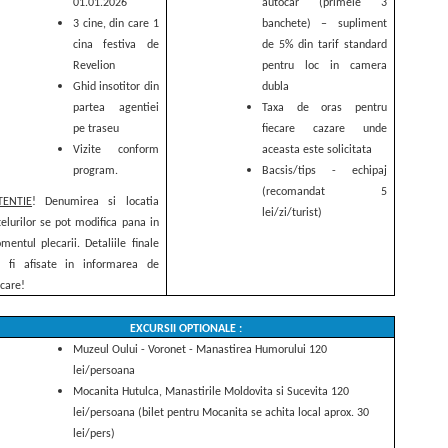
01.01.2026
autocar (primele 3
3 cine, din care 1
banchete) – supliment
cina festiva de
de 5% din tarif standard
Revelion
pentru loc in camera
Ghid insotitor din
dubla
partea agentiei
Taxa de oras pentru
pe traseu
fiecare cazare unde
Vizite conform
aceasta este solicitata
program.
Bacsis/tips - echipaj
(recomandat 5
TENTIE
! Denumirea si locatia
lei/zi/turist)
elurilor se pot modifica pana in
entul plecarii. Detaliile finale
r fi afisate in informarea de
ecare!
EXCURSII OPTIONALE :
Muzeul Oului - Voronet - Manastirea Humorului 120
lei/persoana
Mocanita Hutulca, Manastirile Moldovita si Sucevita 120
lei/persoana (bilet pentru Mocanita
se achita local aprox. 30
lei/pers)