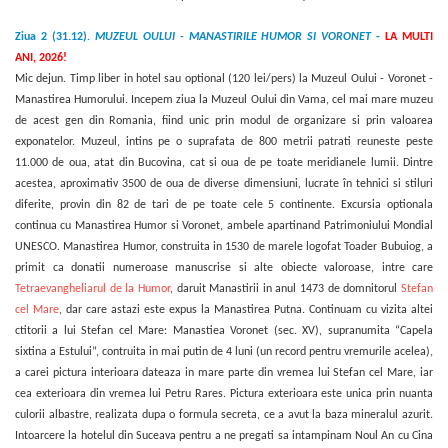
Ziua 2 (31.12).
MUZEUL OULUI - MANASTIRILE HUMOR SI VORONET
-
LA MULTI
ANI, 2026!
Mic dejun.
Timp
liber in hotel
sau optional (120 lei/pers) la Muzeul Oului - Voronet -
Manastirea Humorului.
Incepem ziua la Muzeul Oului din Vama, cel mai mare muzeu
de acest gen din Romania, fiind unic prin modul de organizare si prin valoarea
exponatelor. Muzeul, intins pe o suprafata de 800 metrii patrati reuneste peste
11.000 de oua, atat din Bucovina, cat si oua de pe toate meridianele lumii. Dintre
acestea, aproximativ 3500 de oua de diverse dimensiuni, lucrate în tehnici si stiluri
diferite, provin din 82 de tari de pe toate cele 5 continente. Excursia optionala
continua cu Manastirea Humor si Voronet, ambele apartinand Patrimoniului Mondial
UNESCO. Manastirea Humor, construita in 1530 de marele logofat Toader Bubuiog, a
primit ca donatii numeroase manuscrise si alte obiecte valoroase, intre care
Tetraevangheliarul de la Humor
, daruit Manastirii in anul 1473 de domnitorul
Stefan
cel Mare
, dar care astazi este expus la Manastirea Putna. Continuam cu vizita altei
ctitorii a lui Stefan cel Mare: Manastiea Voronet (sec. XV), supranumita “Capela
sixtina a Estului”, contruita in mai putin de 4 luni (un record pentru vremurile acelea),
a carei pictura interioara dateaza in mare parte din vremea lui Stefan cel Mare, iar
cea exterioara din vremea lui Petru Rares. Pictura exterioara este unica prin nuanta
culorii albastre, realizata dupa o formula secreta, ce a avut la baza mineralul azurit.
Intoarcere la hotelul din Suceava pentru a ne pregati sa intampinam Noul An cu Cina