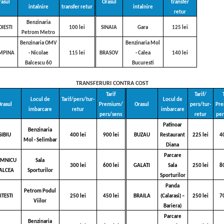
rasul
Orasul
transfer
intalnire
transfer retur
intalnire
retur
Benzinaria
OIESTI
100 lei
SINAIA
Gara
125 lei
Petrom Metro
Benzinaria OMV
Benzinaria Mol
MPINA
- Nicolae
115 lei
BRASOV
- Calea
140 lei
Balcescu 60
Bucuresti
TRANSFERURI CONTRA COST
Tarif
Tarif/
Locul de
Tarif/pers/tur-
Locul de
Orasul
Premium/
Orasul
pers/tur-
Pr
imbarcare
retur
imbarcare
pers/sens
retur
per
Patinoar
Benzinaria
SIBIU
400 lei
900 lei
BUZAU
Restaurant
225 lei
4
Mol - Selimbar
Diana
Parcare
AMNICU
Sala
300 lei
600 lei
GALATI
Sala
250 lei
8
ALCEA
Sporturilor
Sporturilor
Panda
Petrom Podul
ITESTI
250 lei
450 lei
BRAILA
(Calarasi) –
250 lei
7
Viilor
Bariera)
Parcare
Benzinaria