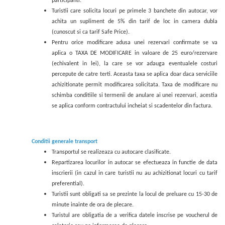
participanti.
Turistii care solicita locuri pe primele 3 banchete din autocar, vor
achita un supliment de 5% din tarif de loc in camera dubla
(cunoscut si ca tarif Safe Price).
Pentru orice modificare adusa unei rezervari confirmate se va
aplica o TAXA DE MODIFICARE in valoare de 25 euro/rezervare
(echivalent in lei), la care se vor adauga eventualele costuri
percepute de catre terti. Aceasta taxa se aplica doar daca serviciile
achizitionate permit modificarea solicitata. Taxa de modificare nu
schimba conditiile si termenii de anulare ai unei rezervari, acestia
se aplica conform contractului incheiat si scadentelor din factura.
Conditii generale transport
Transportul se realizeaza cu autocare clasificate.
Repartizarea locurilor in autocar se efectueaza in functie de data
inscrierii (in cazul in care turistii nu au achizitionat locuri cu tarif
preferential).
Turistii sunt obligati sa se prezinte la locul de preluare cu 15-30 de
minute inainte de ora de plecare.
Turistul are obligatia de a verifica datele inscrise pe voucherul de