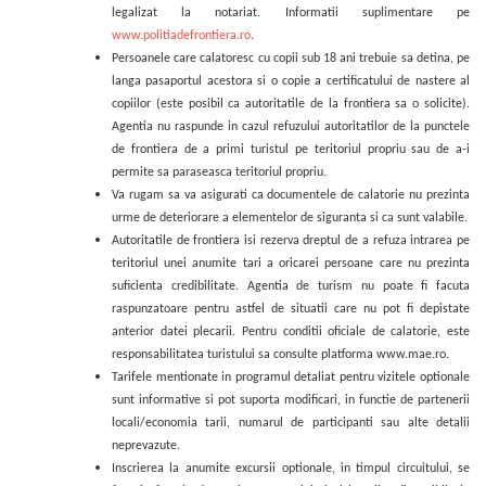
legalizat la notariat.
Informatii suplimentare pe
www.politiadefrontiera.ro
.
Persoanele care calatoresc cu copii sub 18 ani trebuie sa detina, pe
langa pasaportul acestora si o copie a certificatului de nastere al
copiilor (este posibil ca autoritatile de la frontiera sa o solicite).
Agentia nu raspunde in cazul refuzului autoritatilor de la punctele
de frontiera de a primi turistul pe teritoriul propriu sau de a-i
permite sa paraseasca teritoriul propriu.
Va rugam sa va asigurati ca documentele de calatorie nu prezinta
urme de deteriorare a elementelor de siguranta si ca sunt valabile.
Autoritatile de frontiera isi rezerva dreptul de a refuza intrarea pe
teritoriul unei anumite tari a oricarei persoane care nu prezinta
suficienta credibilitate. Agentia de turism nu poate fi facuta
raspunzatoare pentru astfel de situatii care nu pot fi depistate
anterior datei plecarii.
Pentru conditii oficiale de calatorie, este
responsabilitatea turistului sa consulte platforma www.mae.ro.
Tarifele mentionate in programul detaliat pentru vizitele optionale
sunt informative si pot suporta modificari, in functie de partenerii
locali/economia tarii, numarul de participanti sau alte detalii
neprevazute.
Inscrierea la anumite excursii optionale, in timpul circuitului, se