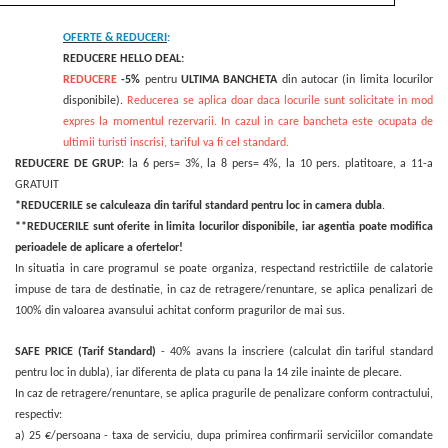
OFERTE & REDUCERI
:
REDUCERE HELLO DEAL:
REDUCERE
-5%
pentru
ULTIMA
BANCHETA
din autocar (in limita locurilor
disponibile).
Reducerea se aplica doar daca locurile sunt solicitate in mod
expres la momentul rezervarii. In cazul in care bancheta este ocupata de
ultimii turisti inscrisi, tariful va fi cel standard.
REDUCERE DE GRUP
: la 6 pers= 3%, la 8 pers= 4%, la 10 pers. platitoare, a 11-a
GRATUIT
*REDUCERILE se calculeaza din tariful standard pentru loc in camera dubla
.
**REDUCERILE sunt oferite in limita locurilor disponibile, iar agentia poate modifica
perioadele de aplicare a ofertelor!
In situatia in care programul se poate organiza, respectand restrictiile de calatorie
impuse de tara de destinatie, in caz de retragere/renuntare,
se aplica penalizari de
100% din valoarea avansului achitat conform pragurilor de mai sus.
SAFE PRICE (Tarif Standard)
- 40% avans la inscriere (calculat din tariful standard
pentru loc in dubla), iar diferenta de plata cu pana la 14 zile inainte de plecare.
In caz de retragere/renuntare, se aplica pragurile de penalizare conform contractului,
respectiv:
a) 25 €/persoana - taxa de serviciu, dupa primirea confirmarii serviciilor comandate