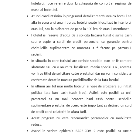
hotelului, face referire doar la categoria de confort si regimul de
masa al hotelului.
Atunci cand intalnim in programul detaliat mentiunea ca hotelul se
alfa in zona unui anumit oras, hotelul poate fi localizat in interiorul
orasului, sau la o distanta de pana la 100 km de orasul mentionat.
Hotelul isi rezerva dreptul de a solicita fiecarui turist o suma cash
sau o copie a cartii de credit personale, ca garantie pentru
cheltuielile suplimentare ce urmeaza a fi facute pe parcursul
sederii.
In situatia in care turistul are cerinte speciale cum ar fi: camere
alaturate sau cu o anumita localizare, meniu special s.a., acestea
vor fi cu titlul de solicitare catre prestatori dar nu vor fi considerate
confirmate decat in masura posibilitatilor de la fata locului.
In ultimii ani tot mai multe hoteluri si vase de croaziera au initiat
politica fara bani cash (cash free). Astfel, este posibil ca unii
prestatori sa nu mai incaseze bani cash pentru serviciile
suplimentare prestate, de aceea este important sa detineti un card
de credit cand calatoriti in afara tarii.
Acest program nu este recomandat persoanelor cu mobilitate
redusa.
Avand in vedere epidemia SARS-COV 2 este posibil ca unele