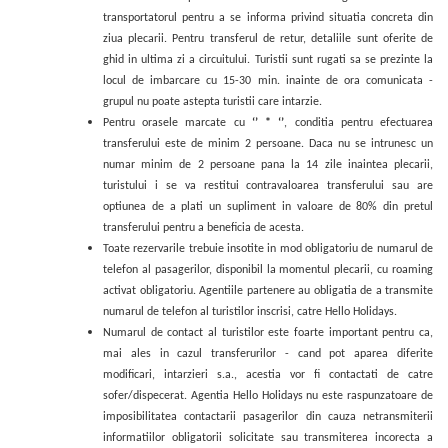
transportatorul pentru a se informa privind situatia concreta din
ziua plecarii. Pentru transferul de retur, detaliile sunt oferite de
ghid in ultima zi a circuitului. Turistii sunt rugati sa se prezinte la
locul de imbarcare cu 15-30 min. inainte de ora comunicata -
grupul nu poate astepta turistii care intarzie.
Pentru orasele marcate cu
‘’ * ‘’
, conditia pentru efectuarea
transferului este de minim 2 persoane. Daca nu se intrunesc un
numar minim de 2 persoane pana la 14 zile inaintea plecarii,
turistului i se va restitui contravaloarea transferului sau are
optiunea de a plati un supliment in valoare de 80% din pretul
transferului pentru a beneficia de acesta.
Toate rezervarile trebuie insotite in mod obligatoriu de numarul de
telefon al pasagerilor, disponibil la momentul plecarii, cu roaming
activat obligatoriu. Agentiile partenere au obligatia de a transmite
numarul de telefon al turistilor inscrisi, catre Hello Holidays.
Numarul de contact al turistilor este foarte important pentru ca,
mai ales in cazul transferurilor - cand pot aparea diferite
modificari, intarzieri s.a., acestia vor fi contactati de catre
sofer/dispecerat. Agentia Hello Holidays nu este raspunzatoare de
imposibilitatea contactarii pasagerilor din cauza netransmiterii
informatiilor obligatorii solicitate sau transmiterea incorecta a