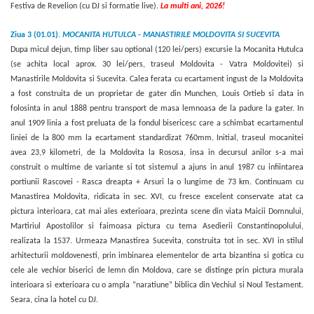
Festiva de Revelion (cu DJ si formatie live).
La multi ani, 2026!
Ziua 3 (01.01).
MOCANITA HUTULCA - MANASTIRILE MOLDOVITA SI SUCEVITA
Dupa micul dejun, timp liber sau optional
(120 lei/pers) excursie la Mocanita Hutulca
(se achita local aprox. 30 lei/pers, traseul Moldovita - Vatra Moldovitei) si
Manastirile Moldovita si Sucevita. Calea ferata cu ecartament ingust de la Moldovita
a fost construita de un proprietar de gater din Munchen, Louis Ortieb si data in
folosinta in anul 1888 pentru transport de masa lemnoasa de la padure la gater. In
anul 1909 linia a fost preluata de la fondul bisericesc care a schimbat ecartamentul
liniei de la 800 mm la ecartament standardizat 760mm. Initial, traseul mocanitei
avea 23,9 kilometri, de la Moldovita la Rososa, insa in decursul anilor s-a mai
construit o multime de variante si tot sistemul a ajuns in anul 1987 cu infiintarea
portiunii Rascovei - Rasca dreapta + Arsuri la o lungime de 73 km. Continuam cu
Manastirea Moldovita, ridicata in sec. XVI, cu fresce excelent conservate atat ca
pictura interioara, cat mai ales exterioara, prezinta scene din viata Maicii Domnului,
Martiriul Apostolilor si faimoasa pictura cu tema Asedierii Constantinopolului,
realizata la 1537. Urmeaza Manastirea Sucevita, construita tot in sec. XVI in stilul
arhitecturii moldovenesti, prin imbinarea elementelor de arta bizantina si gotica cu
cele ale vechior biserici de lemn din Moldova, care se distinge prin pictura murala
interioara si exterioara cu o ampla “naratiune” biblica din Vechiul si Noul Testament.
Seara, cina la hotel cu DJ.