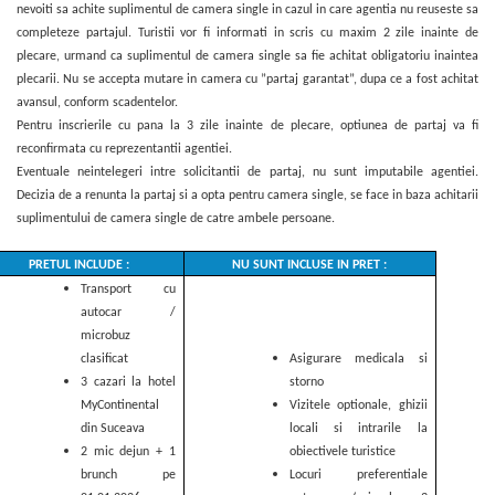
nevoiti sa achite suplimentul de camera single in cazul in care agentia nu reuseste sa
completeze partajul. Turistii vor fi informati in scris cu maxim 2 zile inainte de
plecare, urmand ca suplimentul de camera single sa fie achitat obligatoriu inaintea
plecarii. Nu se accepta mutare in camera cu ”partaj garantat”, dupa ce a fost achitat
avansul, conform scadentelor.
Pentru inscrierile cu pana la 3 zile inainte de plecare, optiunea de partaj va fi
reconfirmata cu reprezentantii agentiei.
Eventuale neintelegeri intre solicitantii de partaj, nu sunt imputabile agentiei.
Decizia de a renunta la partaj si a opta pentru camera single, se face in baza achitarii
suplimentului de camera single de catre ambele persoane.
PRETUL INCLUDE :
NU SUNT INCLUSE IN PRET :
Transport cu
autocar /
microbuz
clasificat
Asigurare medicala si
3 cazari la hotel
storno
MyContinental
Vizitele optionale, ghizii
din Suceava
locali si intrarile la
2 mic dejun + 1
obiectivele turistice
brunch pe
Locuri preferentiale