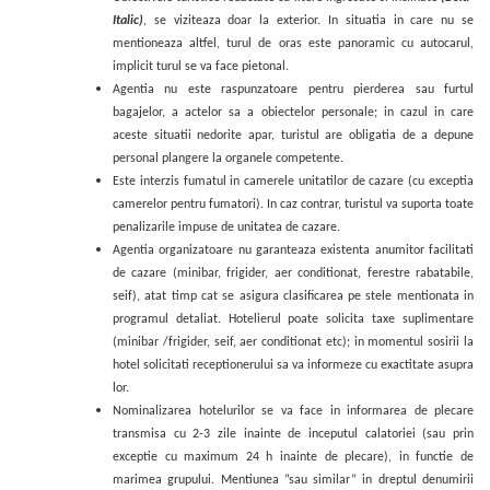
Italic)
, se viziteaza doar la exterior. In situatia in care nu se
mentioneaza altfel, turul de oras este panoramic cu autocarul,
implicit turul se va face pietonal.
Agentia nu este raspunzatoare pentru pierderea sau furtul
bagajelor, a actelor sa a obiectelor personale; in cazul in care
aceste situatii nedorite apar, turistul are obligatia de a depune
personal plangere la organele competente.
Este interzis fumatul in camerele unitatilor de cazare (cu exceptia
camerelor pentru fumatori). In caz contrar, turistul va suporta toate
penalizarile impuse de unitatea de cazare.
Agentia organizatoare nu garanteaza existenta anumitor facilitati
de cazare (minibar, frigider, aer conditionat, ferestre rabatabile,
seif), atat timp cat se asigura clasificarea pe stele mentionata in
programul detaliat. Hotelierul poate solicita taxe suplimentare
(minibar /frigider, seif, aer conditionat etc); in momentul sosirii la
hotel solicitati receptionerului sa va informeze cu exactitate asupra
lor.
Nominalizarea hotelurilor se va face in informarea de plecare
transmisa cu 2-3 zile inainte de inceputul calatoriei (
sau prin
exceptie cu maximum 24 h inainte de plecare)
, in functie de
marimea grupului. Mentiunea ”sau similar” in dreptul denumirii