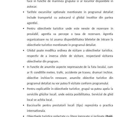
face in functie de marimea grupului si al locurilor disponibile in
autocar.
Tarifele excursiilor optionale mentionate in programul detaliat
include transportul cu autocarul si ghidul insotitor din partea
agentiei.
Pentru obiectivele turistice unde este nevoie de rezervare in
prealabil, agentia va percepe o taxa de rezervare. Agentia
organizatoare nu isi asuma disponibilitatea biletelor de intrare la
obiectivele turistice mentionate in programul detaliat.
Ghidul poate modifica ordinea de vizitare a obiectivelor turistice,
respectiv de a inversa zilele de vizitare, respectand vizitarea
obiectivelor din program.
In functie de anumite aspecte neprevazute de la fata locului, cum
ar fi: conditiile meteo, trafic, accidente pe traseu, drumuri inchise,
obiective inchise/in renovare, anumite obiective turistice din
programul detaliat nu vor putea fi vizitate conform programului.
Pentru explicatiile in obiectivele turistice, grupul va putea apela la
serviciile ghizilor locali, unde exista posibilitatea. Serviciul de ghid
local se achita local.
Bacsisurile pentru prestatorii locali (tips) reprezinta o practica
internationala.
Obiectivele turistice redactate cu litere ingrosate si inclinate
(Bold-