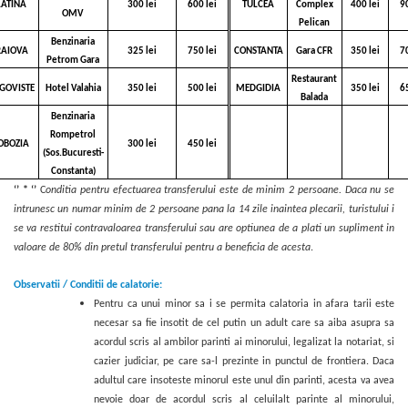
LATINA
300 lei
600 lei
TULCEA
Complex
400 lei
9
OMV
Pelican
Benzinaria
RAIOVA
325 lei
750 lei
CONSTANTA
Gara CFR
350 lei
7
Petrom Gara
Restaurant
GOVISTE
Hotel Valahia
350 lei
500 lei
MEDGIDIA
350 lei
6
Balada
Benzinaria
Rompetrol
OBOZIA
300 lei
450 lei
(Sos.Bucuresti-
Constanta)
‘’ * ‘’
C
onditia pentru efectuarea transferului este de minim 2 persoane. Daca nu se
intrunesc un numar minim de 2 persoane pana la 14 zile inaintea plecarii, turistului i
se va restitui contravaloarea transferului sau are optiunea de a plati un supliment in
valoare de 80% din pretul transferului pentru a beneficia de acesta
.
Observatii / Conditii de calatorie:
Pentru ca unui minor sa i se permita calatoria in afara tarii este
necesar sa fie insotit de cel putin un adult care sa aiba asupra sa
acordul scris al ambilor parinti ai minorului, legalizat la notariat, si
cazier judiciar, pe care sa-l prezinte in punctul de
frontiera. Daca
adultul care insoteste minorul este unul din parinti, acesta va avea
nevoie doar de acordul scris al celuilalt parinte al minorului,