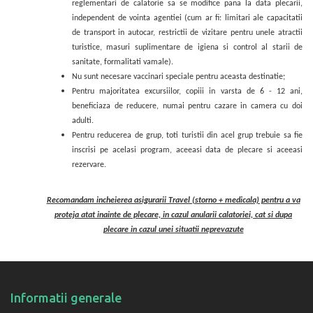
reglementari de calatorie sa se modifice pana la data plecarii,
independent de vointa agentiei (cum ar fi: limitari ale capacitatii
de transport in autocar, restrictii de vizitare pentru unele atractii
turistice, masuri suplimentare de igiena si control al starii de
sanitate, formalitati vamale).
Nu sunt necesare vaccinari speciale pentru aceasta destinatie;
Pentru majoritatea excursiilor, copiii in varsta de 6 - 12 ani,
beneficiaza de reducere, numai pentru cazare in camera cu doi
adulti.
Pentru reducerea de grup, toti turistii din acel grup trebuie sa fie
inscrisi pe acelasi program, aceeasi data de plecare si aceeasi
rezervare.
Recomandam incheierea asigurarii Travel (storno + medicala) pentru a va
proteja atat inainte de plecare, in cazul anularii calatoriei, cat si dupa
plecare in cazul unei situatii neprevazute
Informatii generale