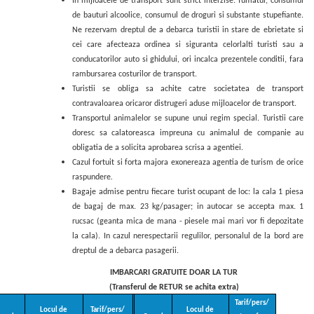
In mijloacele de transport sunt strict interzise: fumatul, consumul
de bauturi alcoolice, consumul de droguri si substante stupefiante.
Ne rezervam dreptul de a debarca turistii in stare de ebrietate si
cei care afecteaza ordinea si siguranta celorlalti turisti sau a
conducatorilor auto si ghidului, ori incalca prezentele conditii, fara
rambursarea costurilor de transport.
Turistii se obliga sa achite catre societatea de transport
contravaloarea oricaror distrugeri aduse mijloacelor de transport.
Transportul animalelor se supune unui regim special. Turistii care
doresc sa calatoreasca impreuna cu animalul de companie au
obligatia de a solicita aprobarea scrisa a agentiei.
Cazul fortuit si forta majora exonereaza agentia de turism de orice
raspundere
.
Bagaje admise pentru fiecare turist ocupant de loc: la cala 1 piesa
de bagaj de max. 23 kg/pasager; in autocar se accepta max. 1
rucsac (geanta mica de mana - piesele mai mari vor fi depozitate
la cala). In cazul nerespectarii regulilor, personalul de la bord are
dreptul de a debarca pasagerii.
IMBARCARI GRATUITE DOAR LA TUR
(Transferul de RETUR se achita extra)
Tarif/pers/
Locul de
Tarif/pers/
Locul de