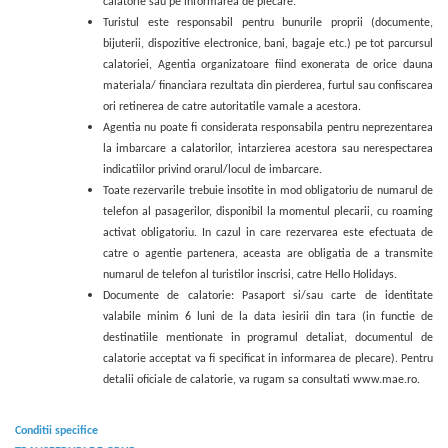
calatorie sau pe informarea de plecare.
Turistul este responsabil pentru bunurile proprii (documente,
bijuterii, dispozitive electronice, bani, bagaje etc.) pe tot parcursul
calatoriei, Agentia organizatoare fiind exonerata de orice dauna
materiala/ financiara rezultata din pierderea, furtul sau confiscarea
ori retinerea de catre autoritatile vamale a acestora.
Agentia nu poate fi considerata responsabila pentru neprezentarea
la imbarcare a calatorilor, intarzierea acestora sau nerespectarea
indicatiilor privind orarul/locul de imbarcare.
Toate rezervarile trebuie insotite in mod obligatoriu de numarul de
telefon al pasagerilor, disponibil la momentul plecarii, cu roaming
activat obligatoriu. In cazul in care rezervarea este efectuata de
catre o agentie partenera, aceasta are obligatia de a transmite
numarul de telefon al turistilor inscrisi, catre Hello Holidays.
Documente de calatorie: Pasaport si/sau carte de identitate
valabile minim 6 luni de la data iesirii din tara (in functie de
destinatiile mentionate in programul detaliat, documentul de
calatorie acceptat va fi specificat in informarea de plecare). Pentru
detalii oficiale de calatorie, va rugam sa consultati www.mae.ro.
Conditii specifice